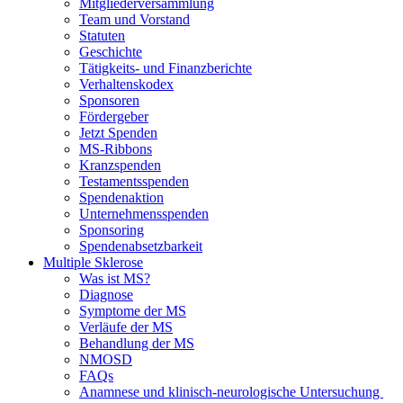
Mitgliederversammlung
Team und Vorstand
Statuten
Geschichte
Tätigkeits- und Finanzberichte
Verhaltenskodex
Sponsoren
Fördergeber
Jetzt Spenden
MS-Ribbons
Kranzspenden
Testamentsspenden
Spendenaktion
Unternehmensspenden
Sponsoring
Spendenabsetzbarkeit
Multiple Sklerose
Was ist MS?
Diagnose
Symptome der MS
Verläufe der MS
Behandlung der MS
NMOSD
FAQs
Anamnese und klinisch-neurologische Untersuchung