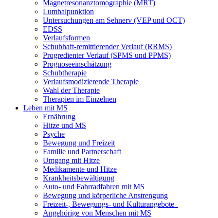
Magnetresonanztomographie (MRT)
Lumbalpunktion
Untersuchungen am Sehnerv (VEP und OCT)
EDSS
Verlaufsformen
Schubhaft-remittierender Verlauf (RRMS)
Progredienter Verlauf (SPMS und PPMS)
Prognoseeinschätzung
Schubtherapie
Verlaufsmodizierende Therapie
Wahl der Therapie
Therapien im Einzelnen
Leben mit MS
Ernährung
Hitze und MS
Psyche
Bewegung und Freizeit
Familie und Partnerschaft
Umgang mit Hitze
Medikamente und Hitze
Krankheitsbewältigung
Auto- und Fahrradfahren mit MS
Bewegung und körperliche Anstrengung
Freizeit-, Bewegungs- und Kulturangebote
Angehörige von Menschen mit MS