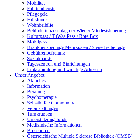
Mobilität
Fahrtendienste
Pflegegeld
Hilfsfonds
Wohnbeihilfe
Behindertenzuschlag der Wiener Mindestsicherung
Kulturpass / TuWas-Pass / Rote Box
Mobilpass
Krankheitsbedinge Mehrkosten / Steuerfreibeträge
Gebührenbefreiung
Sozialmärkte
Tageszentren und Einrichtungen
Linksammlung und wichtige Adressen
Unser Angebot
Aktuelles
Information
Beratung
Psychotherapie
Selbsthilfe / Community
Veranstaltungen
Turngruppen
Unterstützungsfonds
Medizinische Informationen
Broschüren
Österreichische Multiple Sklerose Bibliothek (ÖMSB)