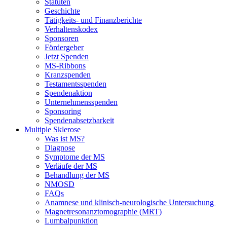
Statuten
Geschichte
Tätigkeits- und Finanzberichte
Verhaltenskodex
Sponsoren
Fördergeber
Jetzt Spenden
MS-Ribbons
Kranzspenden
Testamentsspenden
Spendenaktion
Unternehmensspenden
Sponsoring
Spendenabsetzbarkeit
Multiple Sklerose
Was ist MS?
Diagnose
Symptome der MS
Verläufe der MS
Behandlung der MS
NMOSD
FAQs
Anamnese und klinisch-neurologische Untersuchung
Magnetresonanztomographie (MRT)
Lumbalpunktion