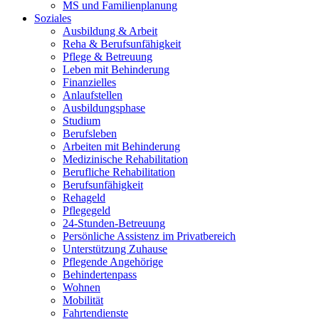
MS und Familienplanung
Soziales
Ausbildung & Arbeit
Reha & Berufsunfähigkeit
Pflege & Betreuung
Leben mit Behinderung
Finanzielles
Anlaufstellen
Ausbildungsphase
Studium
Berufsleben
Arbeiten mit Behinderung
Medizinische Rehabilitation
Berufliche Rehabilitation
Berufsunfähigkeit
Rehageld
Pflegegeld
24-Stunden-Betreuung
Persönliche Assistenz im Privatbereich
Unterstützung Zuhause
Pflegende Angehörige
Behindertenpass
Wohnen
Mobilität
Fahrtendienste