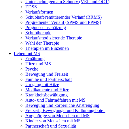
Untersuchungen am Sehnerv (VEP und OCT)
EDSS
Verlaufsformen
Schubhaft-remittierender Verlauf (RRMS)
Progredienter Verlauf (SPMS und PPMS)
Prognoseeinschätzung
Schubtherapie
Verlaufsmodizierende Therapie
Wahl der Therapie
Therapien im Einzelnen
Leben mit MS
Ernährung
Hitze und MS
Psyche
Bewegung und Freizeit
Familie und Partnerschaft
Umgang mit Hitze
Medikamente und Hitze
Krankheitsbewältigung
Auto- und Fahrradfahren mit MS
Bewegung und körperliche Anstrengung
Freizeit-, Bewegungs- und Kulturangebote
Angehörige von Menschen mit MS
Kinder von Menschen mit MS
Partnerschaft und Sexualität