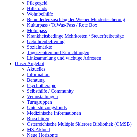
Pflegegeld
Hilfsfonds
Wohnbeihilfe
Behindertenzuschlag der Wiener Mindestsicherung
Kulturpass / TuWas-Pass / Rote Box
Mobilpass
Krankheitsbedinge Mehrkosten / Steuerfreibeträge
Gebührenbefreiung
Sozialmärkte
Tageszentren und Einrichtungen
Linksammlung und wichtige Adressen
Unser Angebot
Aktuelles
Information
Beratung
Psychotherapie
Selbsthilfe / Community
Veranstaltungen
Turngruppen
Unterstützungsfonds
Medizinische Informationen
Broschüren
Österreichische Multiple Sklerose Bibliothek (ÖMSB)
MS-Aktuell
Neue Horizonte