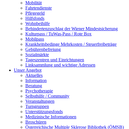
Mobilität
Fahrtendienste
Pflegegeld
Hilfsfonds
Wohnbeihilfe
Behindertenzuschlag der Wiener Mindestsicherung
Kulturpass / TuWas-Pass / Rote Box
Mobilpass
Krankheitsbedinge Mehrkosten / Steuerfreibeträge
Gebührenbefreiung
Sozialmärkte
Tageszentren und Einrichtungen
Linksammlung und wichtige Adressen
Unser Angebot
Aktuelles
Information
Beratung
Psychotherapie
Selbsthilfe / Community
Veranstaltungen
Turngruppen
Unterstützungsfonds
Medizinische Informationen
Broschüren
Österreichische Multiple Sklerose Bibliothek (ÖMSB)