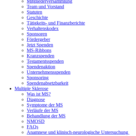
Mitgliederversammlung
Team und Vorstand
Statuten
Geschichte
Tätigkeits- und Finanzberichte
Verhaltenskodex
Sponsoren
Fördergeber
Jetzt Spenden
MS-Ribbons
Kranzspenden
Testamentsspenden
Spendenaktion
Unternehmensspenden
Sponsoring
Spendenabsetzbarkeit
Multiple Sklerose
Was ist MS?
Diagnose
Symptome der MS
Verläufe der MS
Behandlung der MS
NMOSD
FAQs
Anamnese und klinisch-neurologische Untersuchung