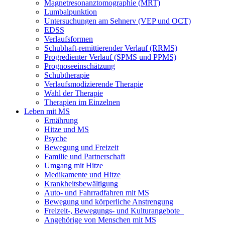
Magnetresonanztomographie (MRT)
Lumbalpunktion
Untersuchungen am Sehnerv (VEP und OCT)
EDSS
Verlaufsformen
Schubhaft-remittierender Verlauf (RRMS)
Progredienter Verlauf (SPMS und PPMS)
Prognoseeinschätzung
Schubtherapie
Verlaufsmodizierende Therapie
Wahl der Therapie
Therapien im Einzelnen
Leben mit MS
Ernährung
Hitze und MS
Psyche
Bewegung und Freizeit
Familie und Partnerschaft
Umgang mit Hitze
Medikamente und Hitze
Krankheitsbewältigung
Auto- und Fahrradfahren mit MS
Bewegung und körperliche Anstrengung
Freizeit-, Bewegungs- und Kulturangebote
Angehörige von Menschen mit MS