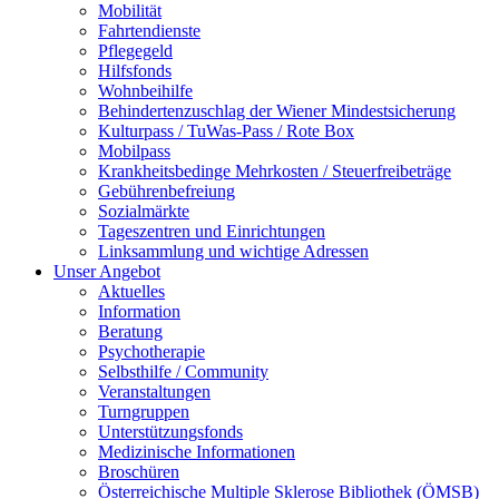
Mobilität
Fahrtendienste
Pflegegeld
Hilfsfonds
Wohnbeihilfe
Behindertenzuschlag der Wiener Mindestsicherung
Kulturpass / TuWas-Pass / Rote Box
Mobilpass
Krankheitsbedinge Mehrkosten / Steuerfreibeträge
Gebührenbefreiung
Sozialmärkte
Tageszentren und Einrichtungen
Linksammlung und wichtige Adressen
Unser Angebot
Aktuelles
Information
Beratung
Psychotherapie
Selbsthilfe / Community
Veranstaltungen
Turngruppen
Unterstützungsfonds
Medizinische Informationen
Broschüren
Österreichische Multiple Sklerose Bibliothek (ÖMSB)