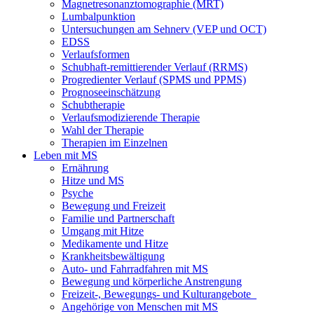
Magnetresonanztomographie (MRT)
Lumbalpunktion
Untersuchungen am Sehnerv (VEP und OCT)
EDSS
Verlaufsformen
Schubhaft-remittierender Verlauf (RRMS)
Progredienter Verlauf (SPMS und PPMS)
Prognoseeinschätzung
Schubtherapie
Verlaufsmodizierende Therapie
Wahl der Therapie
Therapien im Einzelnen
Leben mit MS
Ernährung
Hitze und MS
Psyche
Bewegung und Freizeit
Familie und Partnerschaft
Umgang mit Hitze
Medikamente und Hitze
Krankheitsbewältigung
Auto- und Fahrradfahren mit MS
Bewegung und körperliche Anstrengung
Freizeit-, Bewegungs- und Kulturangebote
Angehörige von Menschen mit MS