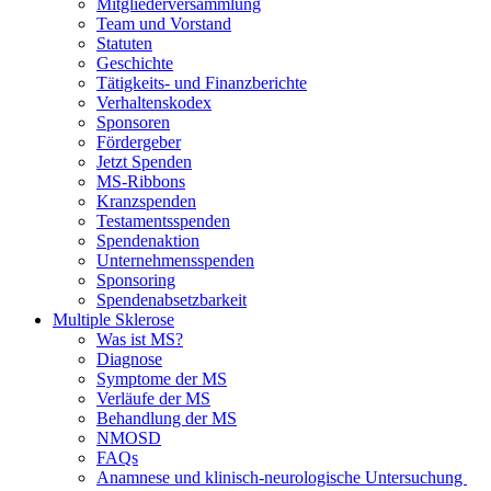
Mitgliederversammlung
Team und Vorstand
Statuten
Geschichte
Tätigkeits- und Finanzberichte
Verhaltenskodex
Sponsoren
Fördergeber
Jetzt Spenden
MS-Ribbons
Kranzspenden
Testamentsspenden
Spendenaktion
Unternehmensspenden
Sponsoring
Spendenabsetzbarkeit
Multiple Sklerose
Was ist MS?
Diagnose
Symptome der MS
Verläufe der MS
Behandlung der MS
NMOSD
FAQs
Anamnese und klinisch-neurologische Untersuchung