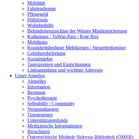
Mobilität
Fahrtendienste
Pflegegeld
Hilfsfonds
Wohnbeihilfe
Behindertenzuschlag der Wiener Mindestsicherung
Kulturpass / TuWas-Pass / Rote Box
Mobilpass
Krankheitsbedinge Mehrkosten / Steuerfreibeträge
Gebührenbefreiung
Sozialmärkte
Tageszentren und Einrichtungen
Linksammlung und wichtige Adressen
Unser Angebot
Aktuelles
Information
Beratung
Psychotherapie
Selbsthilfe / Community
Veranstaltungen
Turngruppen
Unterstützungsfonds
Medizinische Informationen
Broschüren
Österreichische Multiple Sklerose Bibliothek (ÖMSB)