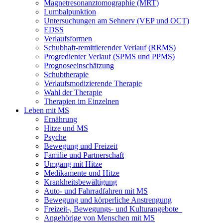
Magnetresonanztomographie (MRT)
Lumbalpunktion
Untersuchungen am Sehnerv (VEP und OCT)
EDSS
Verlaufsformen
Schubhaft-remittierender Verlauf (RRMS)
Progredienter Verlauf (SPMS und PPMS)
Prognoseeinschätzung
Schubtherapie
Verlaufsmodizierende Therapie
Wahl der Therapie
Therapien im Einzelnen
Leben mit MS
Ernährung
Hitze und MS
Psyche
Bewegung und Freizeit
Familie und Partnerschaft
Umgang mit Hitze
Medikamente und Hitze
Krankheitsbewältigung
Auto- und Fahrradfahren mit MS
Bewegung und körperliche Anstrengung
Freizeit-, Bewegungs- und Kulturangebote
Angehörige von Menschen mit MS