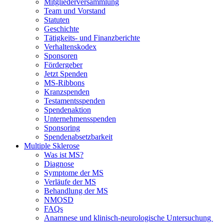
Mitgliederversammlung
Team und Vorstand
Statuten
Geschichte
Tätigkeits- und Finanzberichte
Verhaltenskodex
Sponsoren
Fördergeber
Jetzt Spenden
MS-Ribbons
Kranzspenden
Testamentsspenden
Spendenaktion
Unternehmensspenden
Sponsoring
Spendenabsetzbarkeit
Multiple Sklerose
Was ist MS?
Diagnose
Symptome der MS
Verläufe der MS
Behandlung der MS
NMOSD
FAQs
Anamnese und klinisch-neurologische Untersuchung